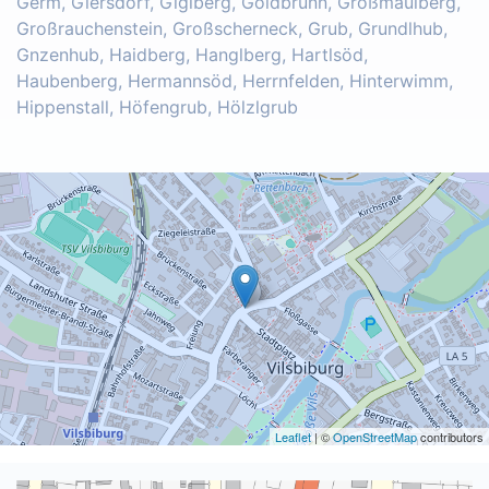
Germ, Giersdorf, Giglberg, Goldbrunn, Großmaulberg,
Großrauchenstein, Großscherneck, Grub, Grundlhub,
Gnzenhub, Haidberg, Hanglberg, Hartlsöd,
Haubenberg, Hermannsöd, Herrnfelden, Hinterwimm,
Hippenstall, Höfengrub, Hölzlgrub
Leaflet
| ©
OpenStreetMap
contributors