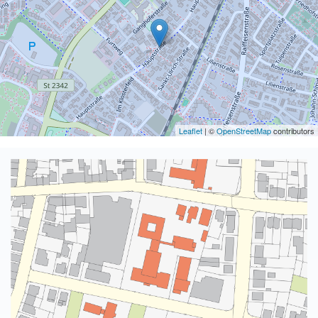
Leaflet
| ©
OpenStreetMap
contributors