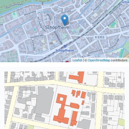
Leaflet
| ©
OpenStreetMap
contributors