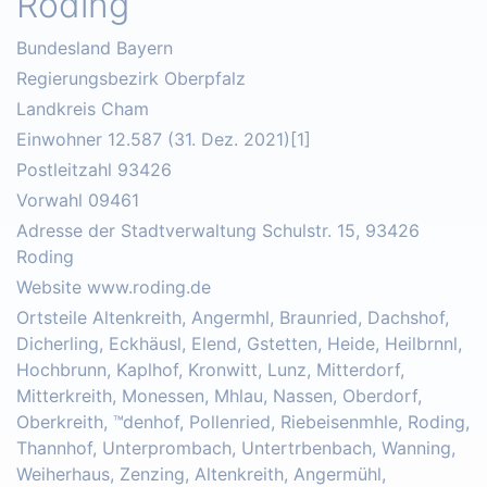
Roding
Bundesland Bayern
Regierungsbezirk Oberpfalz
Landkreis Cham
Einwohner 12.587 (31. Dez. 2021)[1]
Postleitzahl 93426
Vorwahl 09461
Adresse der Stadtverwaltung Schulstr. 15, 93426
Roding
Website www.roding.de
Ortsteile Altenkreith, Angermhl, Braunried, Dachshof,
Dicherling, Eckhäusl, Elend, Gstetten, Heide, Heilbrnnl,
Hochbrunn, Kaplhof, Kronwitt, Lunz, Mitterdorf,
Mitterkreith, Monessen, Mhlau, Nassen, Oberdorf,
Oberkreith, ™denhof, Pollenried, Riebeisenmhle, Roding,
Thannhof, Unterprombach, Untertrbenbach, Wanning,
Weiherhaus, Zenzing, Altenkreith, Angermühl,