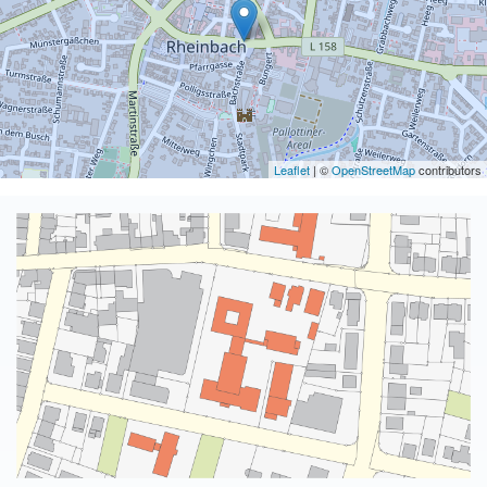
Leaflet
| ©
OpenStreetMap
contributors