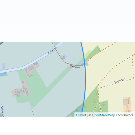
Leaflet
| ©
OpenStreetMap
contributors