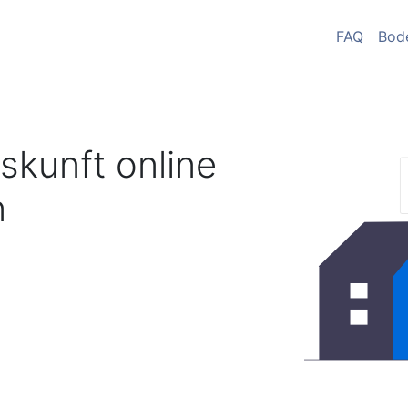
FAQ
Bod
skunft online
n