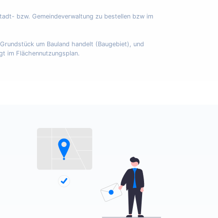
Stadt- bzw. Gemeindeverwaltung zu bestellen bzw im
m Grundstück um Bauland handelt (Baugebiet), und
egt im Flächennutzungsplan.