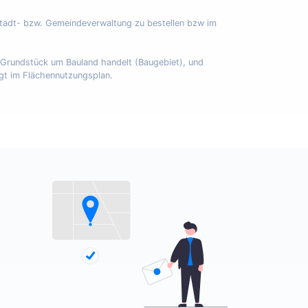
Stadt- bzw. Gemeindeverwaltung zu bestellen bzw im
m Grundstück um Bauland handelt (Baugebiet), und
egt im Flächennutzungsplan.