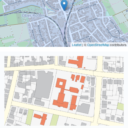
Leaflet
| ©
OpenStreetMap
contributors