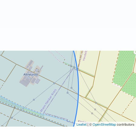
Leaflet
| ©
OpenStreetMap
contributors