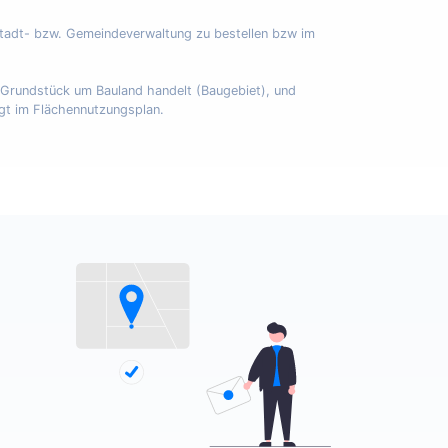
Stadt- bzw. Gemeindeverwaltung zu bestellen bzw im
m Grundstück um Bauland handelt (Baugebiet), und
egt im Flächennutzungsplan.