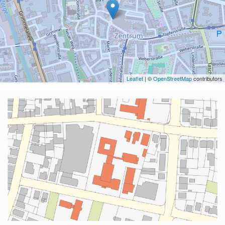
Leaflet
| ©
OpenStreetMap
contributors