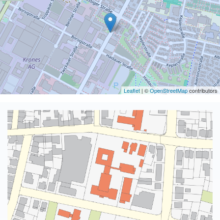
Leaflet
| ©
OpenStreetMap
contributors