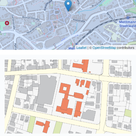
Leaflet
| ©
OpenStreetMap
contributors