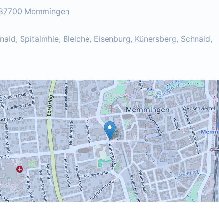
1, 87700 Memmingen
hnaid, Spitalmhle, Bleiche, Eisenburg, Künersberg, Schnaid,