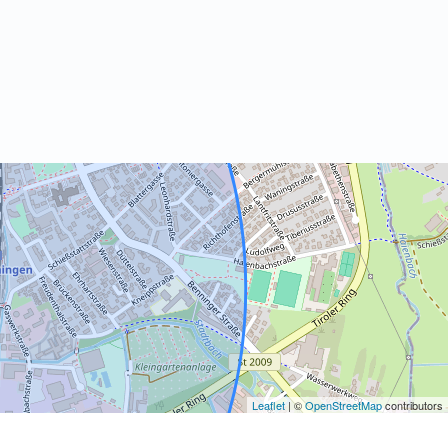
Leaflet
| ©
OpenStreetMap
contributors