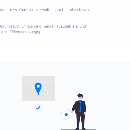
Stadt- bzw. Gemeindeverwaltung zu bestellen bzw im
m Grundstück um Bauland handelt (Baugebiet), und
egt im Flächennutzungsplan.