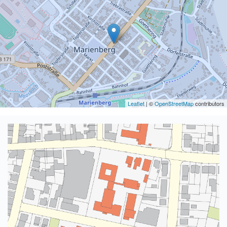
Leaflet
| ©
OpenStreetMap
contributors