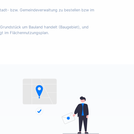
Stadt- bzw. Gemeindeverwaltung zu bestellen bzw im
m Grundstück um Bauland handelt (Baugebiet), und
egt im Flächennutzungsplan.