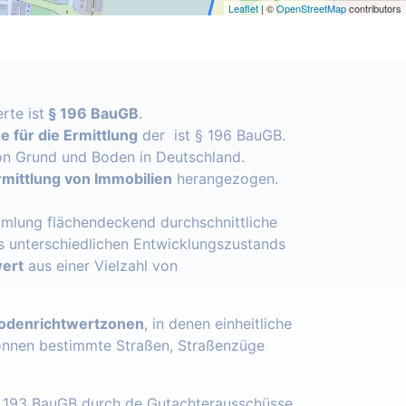
Leaflet
| ©
OpenStreetMap
contributors
rte ist
§ 196 BauGB
.
 für die Ermittlung
der ist § 196 BauGB.
n Grund und Boden in Deutschland.
mittlung von Immobilien
herangezogen.
mlung flächendeckend durchschnittliche
s unterschiedlichen Entwicklungszustands
ert
aus einer Vielzahl von
odenrichtwertzonen
, in denen einheitliche
önnen bestimmte Straßen, Straßenzüge
§ 193 BauGB durch de Gutachterausschüsse