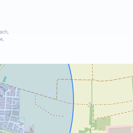
ach,
e,