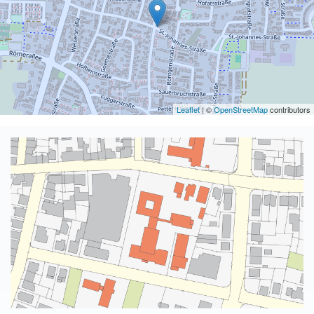
Leaflet
| ©
OpenStreetMap
contributors