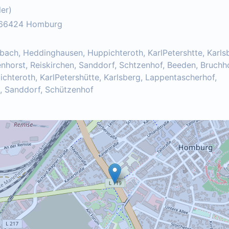
er)
, 66424 Homburg
rbach, Heddinghausen, Huppichteroth, KarlPetershtte, Karls
horst, Reiskirchen, Sanddorf, Schtzenhof, Beeden, Bruchho
chteroth, KarlPetershütte, Karlsberg, Lappentascherhof,
n, Sanddorf, Schützenhof