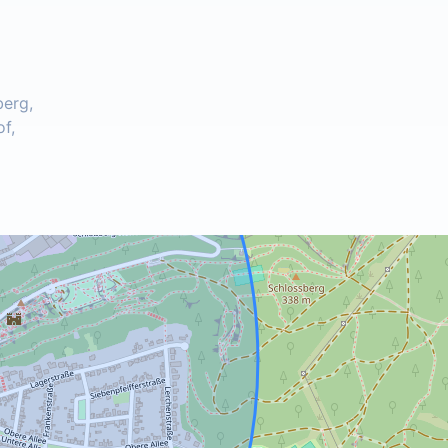
berg,
f,