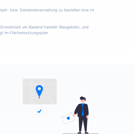
Stadt- bzw. Gemeindeverwaltung zu bestellen bzw im
m Grundstück um Bauland handelt (Baugebiet), und
egt im Flächennutzungsplan.