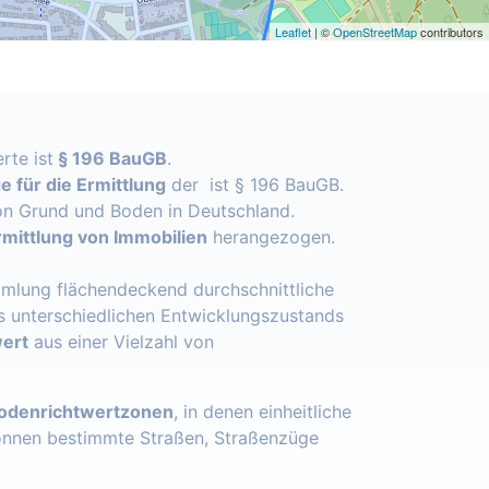
Leaflet
| ©
OpenStreetMap
contributors
rte ist
§ 196 BauGB
.
 für die Ermittlung
der ist § 196 BauGB.
n Grund und Boden in Deutschland.
mittlung von Immobilien
herangezogen.
mlung flächendeckend durchschnittliche
s unterschiedlichen Entwicklungszustands
ert
aus einer Vielzahl von
odenrichtwertzonen
, in denen einheitliche
önnen bestimmte Straßen, Straßenzüge