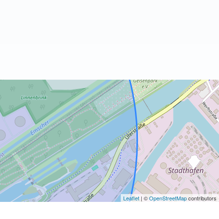
Leaflet
| ©
OpenStreetMap
contributors