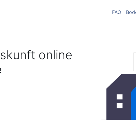
FAQ
Bod
skunft online
e