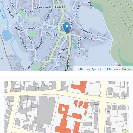
Leaflet
| ©
OpenStreetMap
contributors