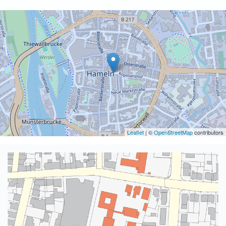
Leaflet
| ©
OpenStreetMap
contributors