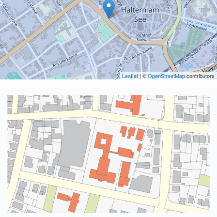
Leaflet
| ©
OpenStreetMap
contributors