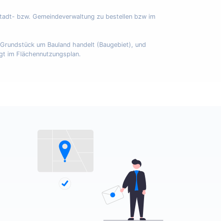
Stadt- bzw. Gemeindeverwaltung zu bestellen bzw im
m Grundstück um Bauland handelt (Baugebiet), und
egt im Flächennutzungsplan.