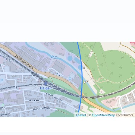
Leaflet
| ©
OpenStreetMap
contributors