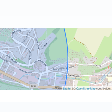
Leaflet
| ©
OpenStreetMap
contributors