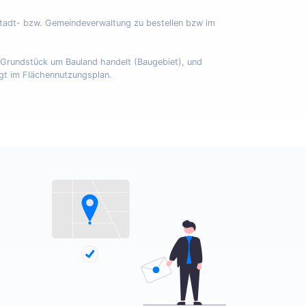
Stadt- bzw. Gemeindeverwaltung zu bestellen bzw im
m Grundstück um Bauland handelt (Baugebiet), und
egt im Flächennutzungsplan.