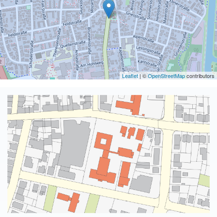
Leaflet
| ©
OpenStreetMap
contributors