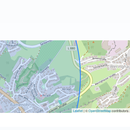
Leaflet
| ©
OpenStreetMap
contributors