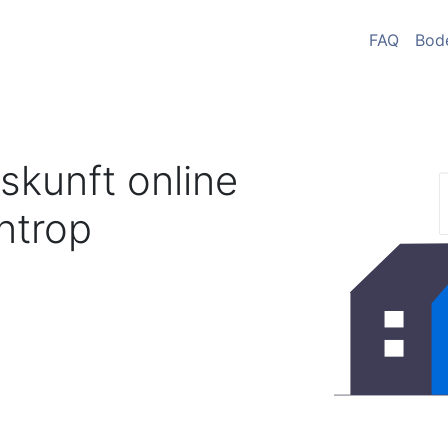
FAQ
Bod
skunft online
ntrop