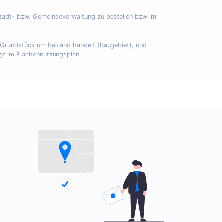
Stadt- bzw. Gemeindeverwaltung zu bestellen bzw im
m Grundstück um Bauland handelt (Baugebiet), und
egt im Flächennutzungsplan.