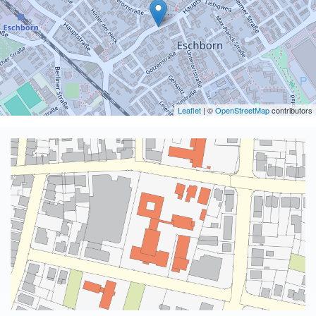
Leaflet
| ©
OpenStreetMap
contributors