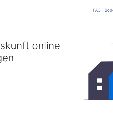
FAQ
Bod
skunft online
gen