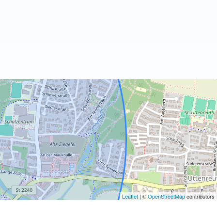
Leaflet
| ©
OpenStreetMap
contributors