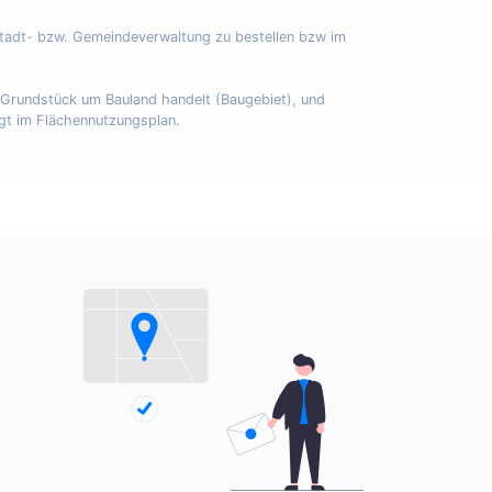
Stadt- bzw. Gemeindeverwaltung zu bestellen bzw im
m Grundstück um Bauland handelt (Baugebiet), und
egt im Flächennutzungsplan.