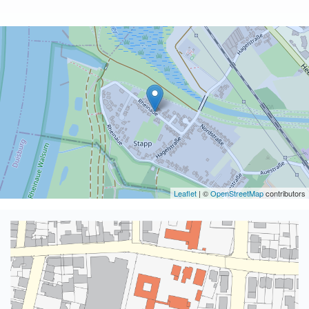
Leaflet
| ©
OpenStreetMap
contributors