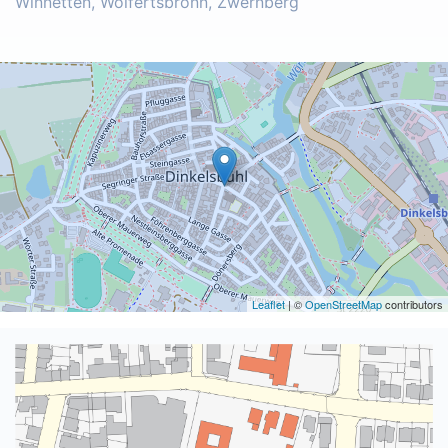
Winnetten, Wolfertsbronn, Zwernberg
Leaflet
| ©
OpenStreetMap
contributors