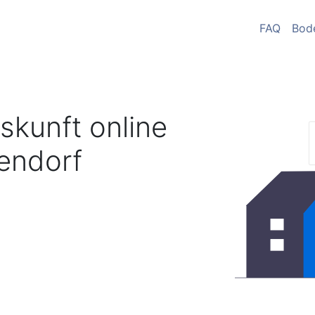
FAQ
Bod
skunft online
ndorf