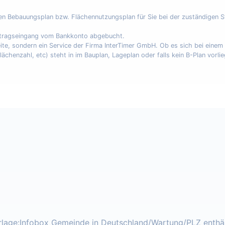
nen Bebauungsplan bzw. Flächennutzungsplan für Sie bei der zuständigen 
uftragseingang vom Bankkonto abgebucht.
eite, sondern ein Service der Firma InterTimer GmbH. Ob es sich bei eine
enzahl, etc) steht in im Bauplan, Lageplan oder falls kein B-Plan vorli
lage:Infobox Gemeinde in Deutschland/Wartung/PLZ enthä