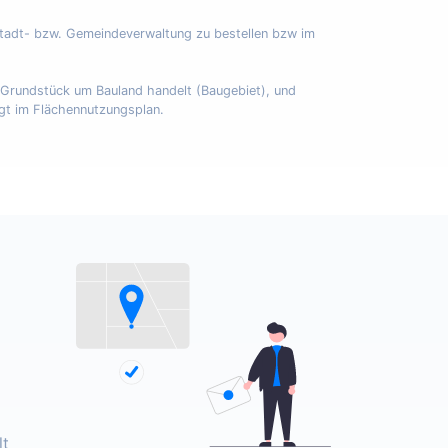
Stadt- bzw. Gemeindeverwaltung zu bestellen bzw im
m Grundstück um Bauland handelt (Baugebiet), und
egt im Flächennutzungsplan.
lt