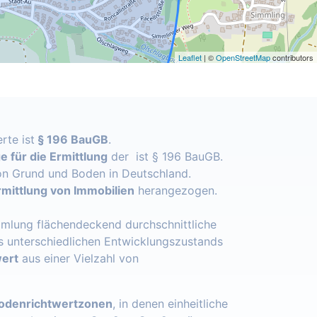
Leaflet
| ©
OpenStreetMap
contributors
rte ist
§ 196 BauGB
.
 für die Ermittlung
der ist § 196 BauGB.
n Grund und Boden in Deutschland.
mittlung von Immobilien
herangezogen.
mlung flächendeckend durchschnittliche
s unterschiedlichen Entwicklungszustands
ert
aus einer Vielzahl von
odenrichtwertzonen
, in denen einheitliche