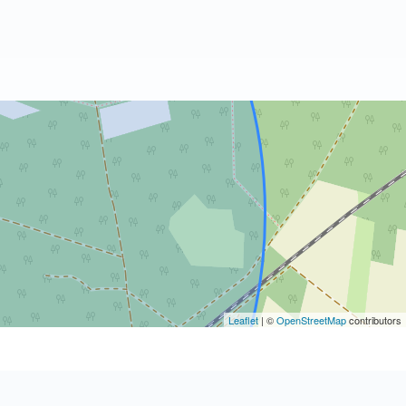
Leaflet
| ©
OpenStreetMap
contributors