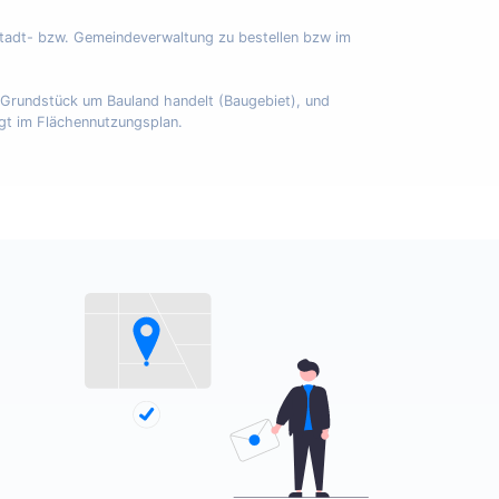
Stadt- bzw. Gemeindeverwaltung zu bestellen bzw im
m Grundstück um Bauland handelt (Baugebiet), und
egt im Flächennutzungsplan.