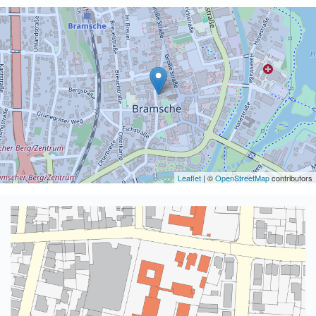
Leaflet
| ©
OpenStreetMap
contributors