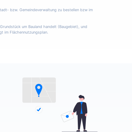
Stadt- bzw. Gemeindeverwaltung zu bestellen bzw im
m Grundstück um Bauland handelt (Baugebiet), und
egt im Flächennutzungsplan.