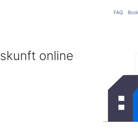
FAQ
Bod
skunft online
a