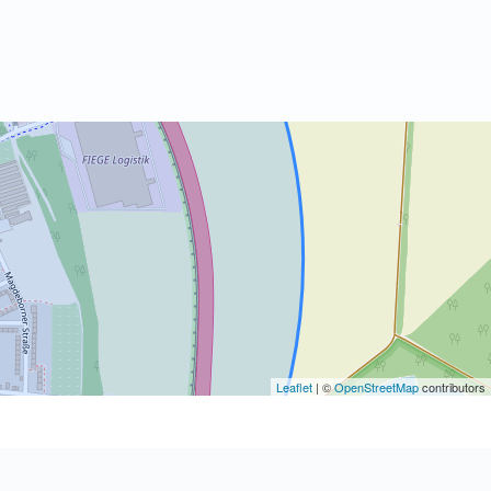
Leaflet
| ©
OpenStreetMap
contributors