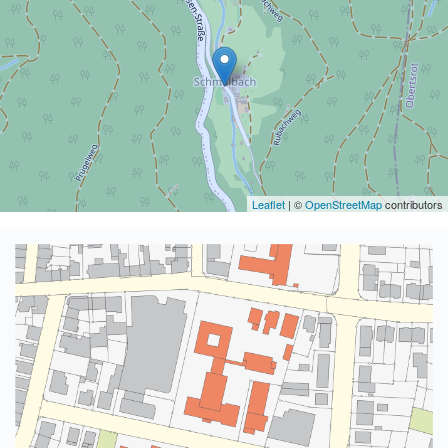
Leaflet
| ©
OpenStreetMap
contributors