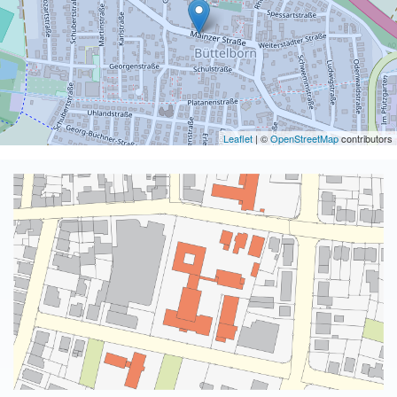
Leaflet
| ©
OpenStreetMap
contributors