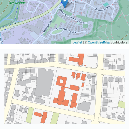
Leaflet
| ©
OpenStreetMap
contributors