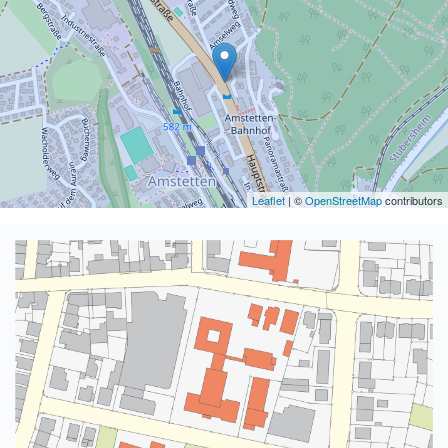
Leaflet
| ©
OpenStreetMap
contributors